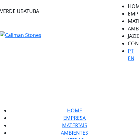
HO
VERDE UBATUBA
EMP
MATE
AMB
JAZI
CON
PT
EN
HOME
EMPRESA
MATERIAIS
AMBIENTES